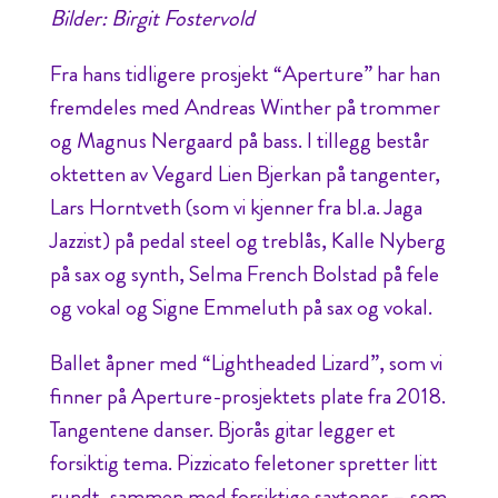
Bilder: Birgit Fostervold
Fra hans tidligere prosjekt “Aperture” har han
fremdeles med Andreas Winther på trommer
og Magnus Nergaard på bass. I tillegg består
oktetten av Vegard Lien Bjerkan på tangenter,
Lars Horntveth (som vi kjenner fra bl.a. Jaga
Jazzist) på pedal steel og treblås, Kalle Nyberg
på sax og synth, Selma French Bolstad på fele
og vokal og Signe Emmeluth på sax og vokal.
Ballet åpner med “Lightheaded Lizard”, som vi
finner på Aperture-prosjektets plate fra 2018.
Tangentene danser. Bjorås gitar legger et
forsiktig tema. Pizzicato feletoner spretter litt
rundt, sammen med forsiktige saxtoner – som