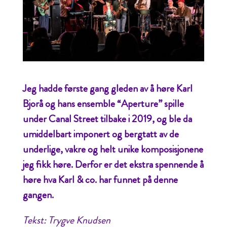
Jeg hadde første gang gleden av å høre Karl
Bjorå og hans ensemble “Aperture” spille
under Canal Street tilbake i 2019, og ble da
umiddelbart imponert og bergtatt av de
underlige, vakre og helt unike komposisjonene
jeg fikk høre. Derfor er det ekstra spennende å
høre hva Karl & co. har funnet på denne
gangen.
Tekst: Trygve Knudsen