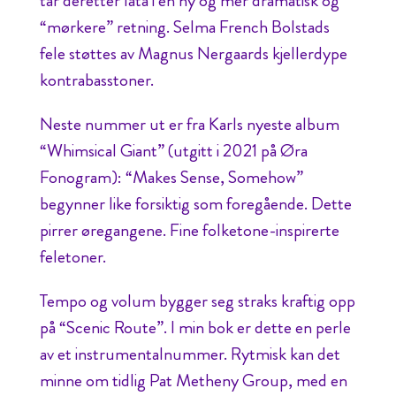
tar deretter låta i en ny og mer dramatisk og
“mørkere” retning. Selma French Bolstads
fele støttes av Magnus Nergaards kjellerdype
kontrabasstoner.
Neste nummer ut er fra Karls nyeste album
“Whimsical Giant” (utgitt i 2021 på Øra
Fonogram): “Makes Sense, Somehow”
begynner like forsiktig som foregående. Dette
pirrer øregangene. Fine folketone-inspirerte
feletoner.
Tempo og volum bygger seg straks kraftig opp
på “Scenic Route”. I min bok er dette en perle
av et instrumentalnummer. Rytmisk kan det
minne om tidlig Pat Metheny Group, med en