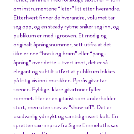
om instrumentene “leter” litt etter hverandre.
Etterhvert finner de hverandre, volumet tar
seg opp, og en steady rytme sniker seg inn, og
publikum er med i grooven. Et modig og
originalt åpningsnummer, sett utifra at det
ikke er noe “brask og bram” eller “pang-
åpning” over dette – tvert imot, det er så
elegant og subtilt utført at publikum lokkes
på listig vis inn i musikken. Bjorås gitar tar
scenen. Fyldige, klare gitartoner fyller
rommet. Her er en gitarist som underholder
stort, men uten snev av “show-off”. Det er
usedvanlig ydmykt og samtidig svært kult. En
spretten sax-improv fra Signe Emmeluths sax