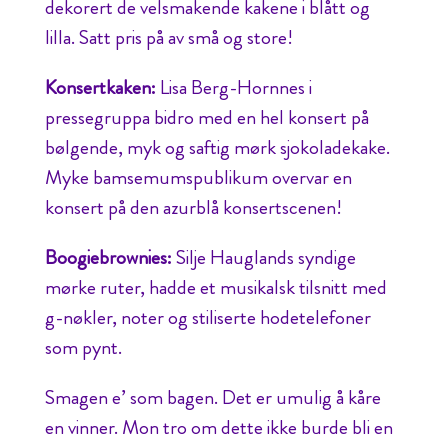
dekorert de velsmakende kakene i blått og
lilla. Satt pris på av små og store!
Konsertkaken:
Lisa Berg-Hornnes i
pressegruppa bidro med en hel konsert på
bølgende, myk og saftig mørk sjokoladekake.
Myke bamsemumspublikum overvar en
konsert på den azurblå konsertscenen!
Boogiebrownies:
Silje Hauglands syndige
mørke ruter, hadde et musikalsk tilsnitt med
g-nøkler, noter og stiliserte hodetelefoner
som pynt.
Smagen e’ som bagen. Det er umulig å kåre
en vinner. Mon tro om dette ikke burde bli en