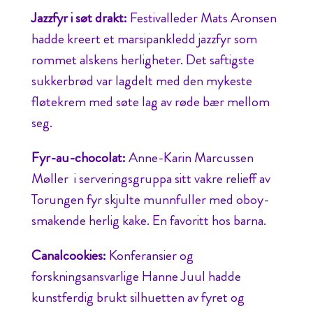
Jazzfyr i søt drakt:
Festivalleder Mats Aronsen
hadde kreert et marsipankledd jazzfyr som
rommet alskens herligheter. Det saftigste
sukkerbrød var lagdelt med den mykeste
fløtekrem med søte lag av røde bær mellom
seg.
Fyr-au-chocolat:
Anne-Karin Marcussen
Møller i serveringsgruppa sitt vakre relieff av
Torungen fyr skjulte munnfuller med oboy-
smakende herlig kake. En favoritt hos barna.
Canalcookies:
Konferansier og
forskningsansvarlige Hanne Juul hadde
kunstferdig brukt silhuetten av fyret og