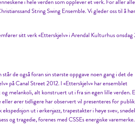
menneskene i hele verden som opplever et verk. For aller all
 Christianssand String Swing Ensemble. Vi gleder oss til å hø
mfører sitt verk «Etterskjelv» i Arendal Kulturhus onsdag 
en står de også foran sin største oppgave noen gang i det de
elv» på Canal Street 2012. I «Etterskjelv» har ensemblet
og melankoli, alt konstruert ut i fra sin egen lille verden. 
eller ører tidligere har observert vil presenteres for publ
 ekspedisjon ut i ørkenjazz, trapestakter i høye svev, snøde
sess og tragedie, forenes med CSSEs energiske varemerke.