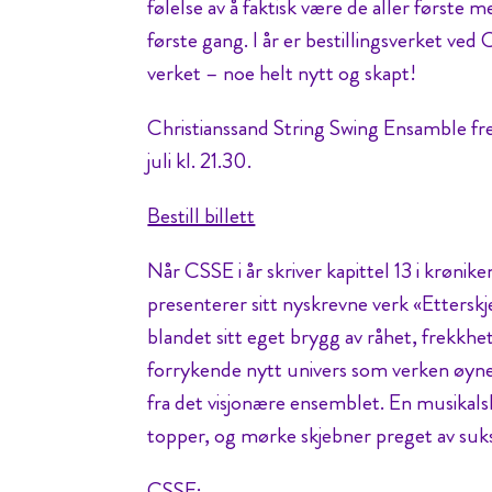
følelse av å faktisk være de aller første 
første gang. I år er bestillingsverket ved
verket – noe helt nytt og skapt!
Christianssand String Swing Ensamble fre
juli kl. 21.30.
Bestill billett
Når CSSE i år skriver kapittel 13 i krønik
presenterer sitt nyskrevne verk «Etterskj
blandet sitt eget brygg av råhet, frekkhet 
forrykende nytt univers som verken øyne 
fra det visjonære ensemblet. En musikalsk
topper, og mørke skjebner preget av suk
CSSE: