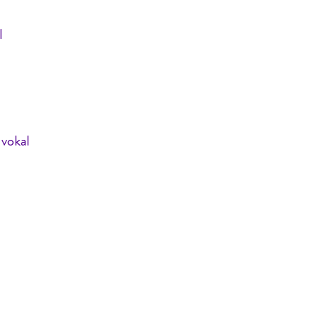
l
 vokal