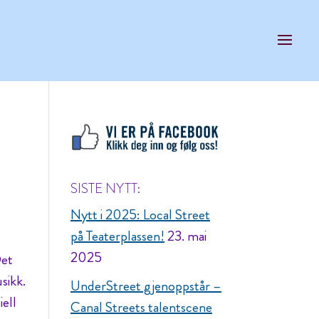
SISTE NYTT:
Nytt i 2025: Local Street
på Teaterplassen!
23. mai
2025
Det
sikk.
UnderStreet gjenoppstår –
iell
Canal Streets talentscene