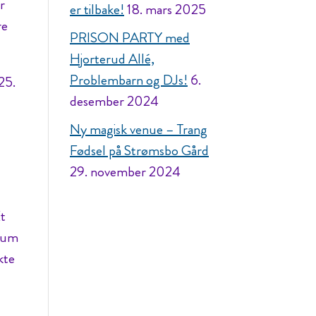
er
er tilbake!
18. mars 2025
re
PRISON PARTY med
Hjorterud Allé,
Problembarn og DJs!
6.
25.
desember 2024
Ny magisk venue – Trang
Fødsel på Strømsbo Gård
29. november 2024
Et
ikum
kte