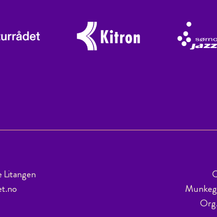
e Litangen
C
et.no
Munkega
Org