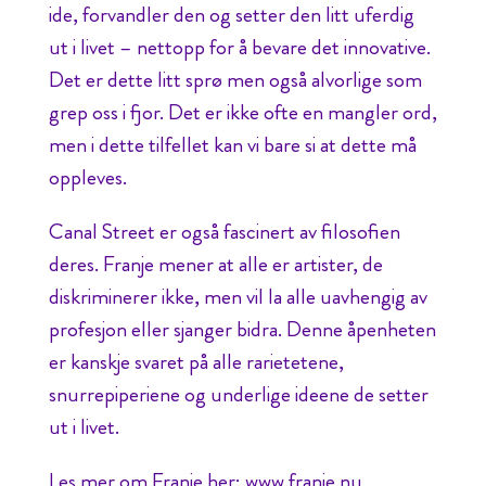
ide, forvandler den og setter den litt uferdig
ut i livet – nettopp for å bevare det innovative.
Det er dette litt sprø men også alvorlige som
grep oss i fjor. Det er ikke ofte en mangler ord,
men i dette tilfellet kan vi bare si at dette må
oppleves.
Canal Street er også fascinert av filosofien
deres. Franje mener at alle er artister, de
diskriminerer ikke, men vil la alle uavhengig av
profesjon eller sjanger bidra. Denne åpenheten
er kanskje svaret på alle rarietetene,
snurrepiperiene og underlige ideene de setter
ut i livet.
Les mer om Franje her:
www.franje.nu