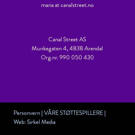
maria at canalstreet.no
Canal Street AS
Munkegaten 4, 4838 Arendal
Org.nr. 990 050 430
Personvern
|
VÅRE STØTTESPILLERE
|
Web:
Sirkel Media