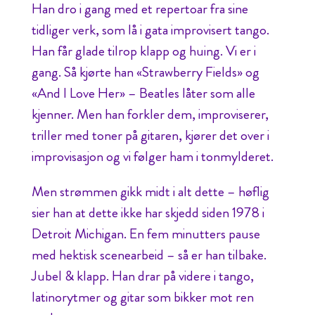
Han dro i gang med et repertoar fra sine
tidliger verk, som lå i gata improvisert tango.
Han får glade tilrop klapp og huing. Vi er i
gang. Så kjørte han «Strawberry Fields» og
«And I Love Her» – Beatles låter som alle
kjenner. Men han forkler dem, improviserer,
triller med toner på gitaren, kjører det over i
improvisasjon og vi følger ham i tonmylderet.
Men strømmen gikk midt i alt dette – høflig
sier han at dette ikke har skjedd siden 1978 i
Detroit Michigan. En fem minutters pause
med hektisk scenearbeid – så er han tilbake.
Jubel & klapp. Han drar på videre i tango,
latinorytmer og gitar som bikker mot ren