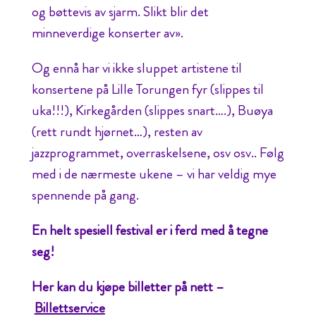
og bøttevis av sjarm. Slikt blir det
minneverdige konserter av».
Og ennå har vi ikke sluppet artistene til
konsertene på Lille Torungen fyr (slippes til
uka!!!), Kirkegården (slippes snart….), Buøya
(rett rundt hjørnet…), resten av
jazzprogrammet, overraskelsene, osv osv.. Følg
med i de nærmeste ukene – vi har veldig mye
spennende på gang.
En helt spesiell festival er i ferd med å tegne
seg!
Her kan du kjøpe billetter på nett –
Billettservice