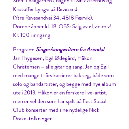
Sted: I bakgården / hagen til Siri Østerhus og
Kristoffer Lyngvi på Revesand
(Ytre Revesandvei 34, 4818 Færvik).
Dørene åpner kl. 18. OBS: Salg av øl,vin m.v!
Kr. 100 i inngang.
Program:
Singer/songwritere fra Arendal
Jan Thygesen, Egil Ødegård, Håkon
Christensen – alle gitar og sang. Jan og Egil
med mange ti-års karrierer bak seg, både som
solo og bandartister, og begge med nye album
ute i 2013. Håkon er en ferskere live-artist,
men er vel den som har spilt på flest Social
Club konserter med sine nydelige Nick
Drake-tolkninger.