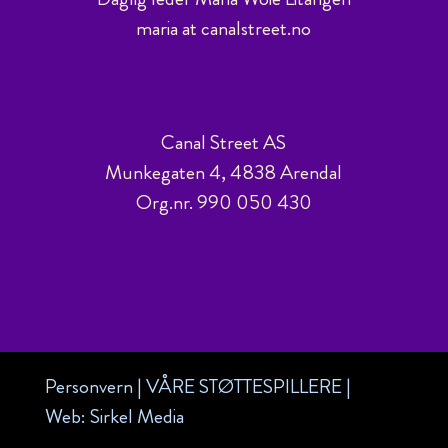
maria at canalstreet.no
Canal Street AS
Munkegaten 4, 4838 Arendal
Org.nr. 990 050 430
Personvern
|
VÅRE STØTTESPILLERE
|
Web:
Sirkel Media