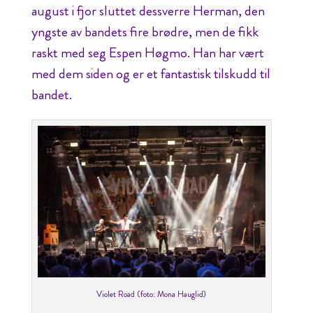
august i fjor sluttet dessverre Herman, den
yngste av bandets fire brødre, men de fikk
raskt med seg Espen Høgmo. Han har vært
med dem siden og er et fantastisk tilskudd til
bandet.
Violet Road (foto: Mona Hauglid)