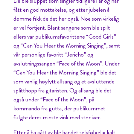
De ble sluppet som singler tidligere i år og har
fått en god mottakelse, og etter jubelen å
dømme fikk de det her også. Noe som virkelig
er vel fortjent. Blant sangene som ble spilt
ellers var publikumsfavorittene “Good Girls”
og “Can You Hear the Morning Singing”, samt
vår personlige favoritt “Jericho” og
avslutningssangen “Face of the Moon”. Under
“Can You Hear the Morning Singing” ble det
som vanlig høylytt allsang og et avsluttende
splitthopp fra gitaristen. Og allsang ble det
også under “Face of the Moon”, på
kommando fra gutta, der publikummet
fulgte deres minste vink med stor iver.
Etter å ha gått av ble bandet selvfølgelig kalt