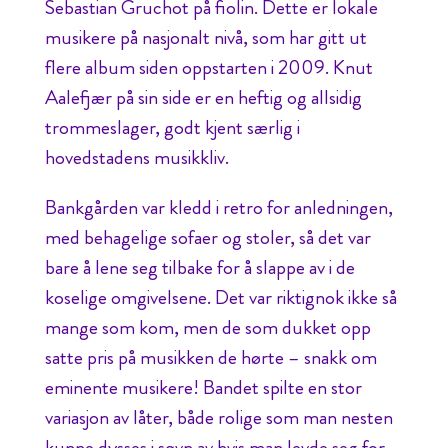
Sebastian Gruchot på fiolin. Dette er lokale
musikere på nasjonalt nivå, som har gitt ut
flere album siden oppstarten i 2009. Knut
Aalefjær på sin side er en heftig og allsidig
trommeslager, godt kjent særlig i
hovedstadens musikkliv.
Bankgården var kledd i retro for anledningen,
med behagelige sofaer og stoler, så det var
bare å lene seg tilbake for å slappe av i de
koselige omgivelsene. Det var riktignok ikke så
mange som kom, men de som dukket opp
satte pris på musikken de hørte – snakk om
eminente musikere! Bandet spilte en stor
variasjon av låter, både rolige som man nesten
kunne dysses i søvn av hvis man levde seg for