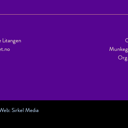
e Litangen
C
et.no
Munkega
Org
 Web:
Sirkel Media