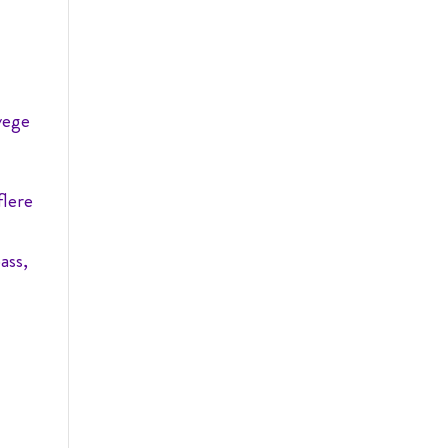
vege
flere
ass,