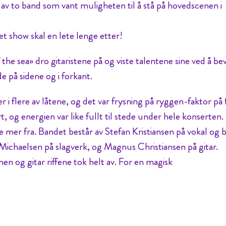
av to band som vant muligheten til å stå på hovedscenen i
et show skal en lete lenge etter!
he sea» dro gitaristene på og viste talentene sine ved å be
 på sidene og i forkant.
r i flere av låtene, og det var frysning på ryggen-faktor på 
t, og energien var like fullt til stede under hele konserten.
e mer fra. Bandet består av Stefan Kristiansen på vokal og b
ichaelsen på slagverk, og Magnus Christiansen på gitar.
en og gitar riffene tok helt av. For en magisk