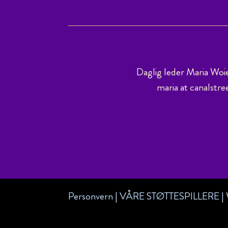
Daglig leder Maria Woi
maria at canalstre
Personvern
|
VÅRE STØTTESPILLERE
|