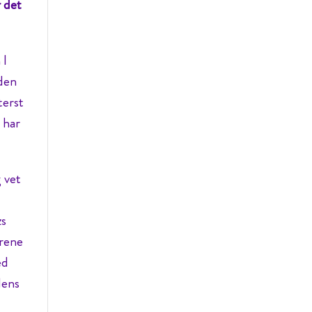
r det
 I
 den
terst
 har
g vet
zs
årene
ed
dens