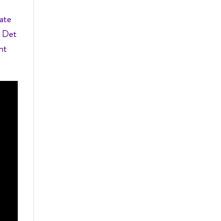
ate
r Det
nt