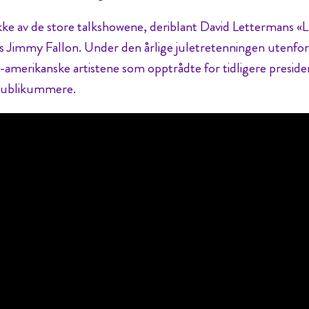
kke av de store talkshowene, deriblant David Lettermans «L
 Jimmy Fallon. Under den årlige juletretenningen utenfo
-amerikanske artistene som opptrådte for tidligere preside
ublikummere.