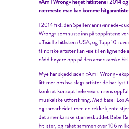
«Am I Wrong» herjet hitlistene i 2014 og 
nærmeste man kan komme hitgarantister
I 2014 fikk den Spellemannsvinnede-duo
Wrong» som suste inn på topplistene verd
offisielle hitlisten i USA, og Topp 10 i ov
få norske artister kan vise til en lignen
nådd høyere opp på den amerikanske hitl
Mye har skjedd siden «Am I Wrong» eksplod
litt mer om hva slags artister de har lyst
konkret konsept hele veien, mens oppfø
musikalske utforskning. Med base i Los 
og samarbeidet med en rekke kjente stje
det amerikanske stjerneskuddet Bebe Rexh
hitlister, og raket sammen over 106 milli