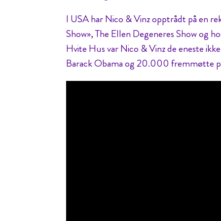
I USA har Nico & Vinz opptrådt på en re
Show», The Ellen Degeneres Show og hos
Hvite Hus var Nico & Vinz de eneste ikke
Barack Obama og 20.000 fremmøtte p