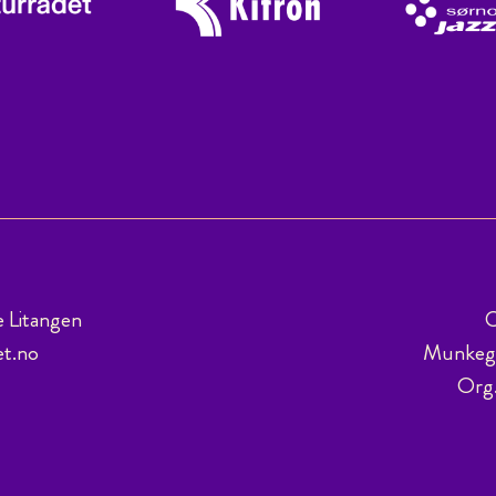
e Litangen
C
et.no
Munkega
Org