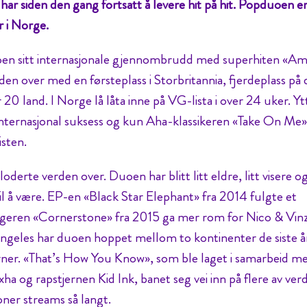
har siden den gang fortsatt å levere hit på hit. Popduoen e
 i Norge.
en sitt internasjonale gjennombrudd med superhiten «Am
en over med en førsteplass i Storbritannia, fjerdeplass på
er 20 land. I Norge lå låta inne på VG-lista i over 24 uker. Yt
de internasjonal suksess og kun Aha-klassikeren «Take On Me»
isten.
erte verden over. Duoen har blitt litt eldre, litt visere o
 til å være. EP-en «Black Star Elephant» fra 2014 fulgte et
lgeren «Cornerstone» fra 2015 ga mer rom for Nico & Vin
Angeles har duoen hoppet mellom to kontinenter de siste 
rner. «That’s How You Know», som ble laget i samarbeid m
a og rapstjernen Kid Ink, banet seg vei inn på flere av ver
oner streams så langt.