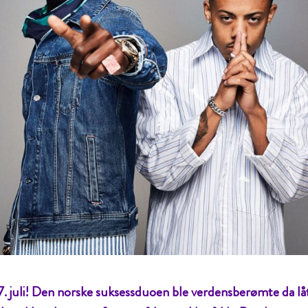
27. juli! Den norske suksessduoen ble verdensberømte da lå