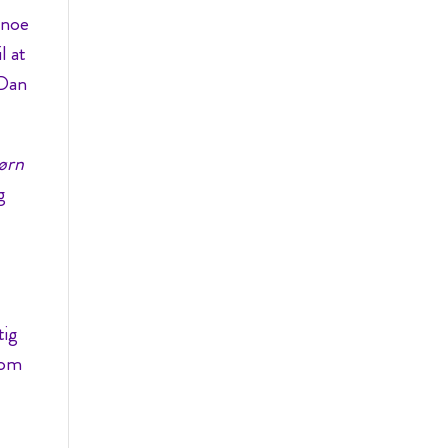
 noe
l at
 Dan
ørn
g
tig
som