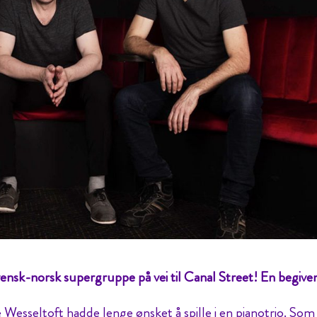
ensk-norsk supergruppe på vei til Canal Street! En begive
Wesseltoft hadde lenge ønsket å spille i en pianotrio. Som