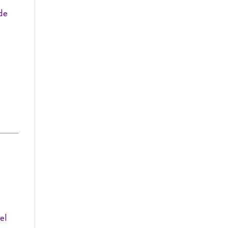
de
el