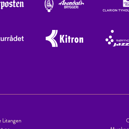
e Litangen
C