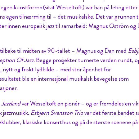
 egen kunstform» (sitat Wesseltoft) var han på leting etter
ns egen tilnærming til – det musikalske. Det var grunnen ti
efter innen europeisk jazz til samarbeid: Magnus Öström og
lt tilbake til midten av 90-tallet – Magnus og Dan med
Esbj
ption Of Jazz
. Begge prosjekter turnerte verden rundt, o
 nytt og friskt lydbilde – med stor åpenhet for
esultatet ble en internasjonal musikalsk bevegelse som
asjoner.
)
Jazzland
var Wesseltoft en pionér – og er fremdeles en vik
k jazzmusikk.
Esbjørn Svensson Trio
var det første bandet 
zzklubber, klassiske konserthus og på de største scenene på