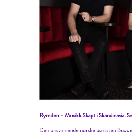
Rymden – Musikk Skapt i Skandinavia. Sv
Den prisvinnende norske pianisten Bugge 