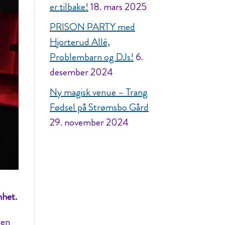
er tilbake!
18. mars 2025
PRISON PARTY med
Hjorterud Allé,
Problembarn og DJs!
6.
desember 2024
Ny magisk venue – Trang
Fødsel på Strømsbo Gård
29. november 2024
nhet.
 en