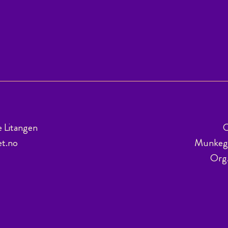
e Litangen
C
et.no
Munkega
Org