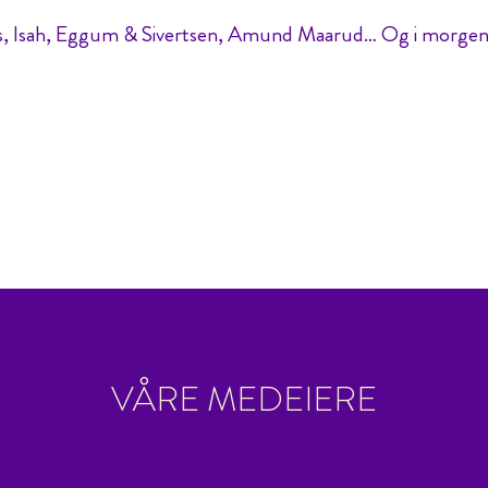
rs, Isah, Eggum & Sivertsen, Amund Maarud… Og i morge
VÅRE MEDEIERE