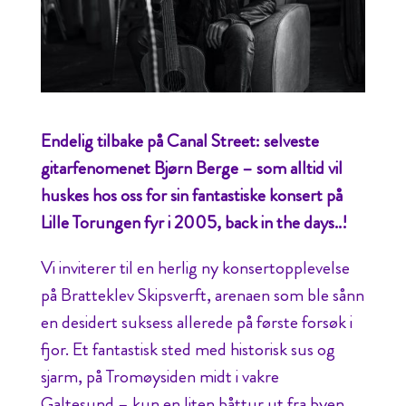
Endelig tilbake på Canal Street: selveste
gitarfenomenet Bjørn Berge – som alltid vil
huskes hos oss for sin fantastiske konsert på
Lille Torungen fyr i 2005, back in the days..!
Vi inviterer til en herlig ny konsertopplevelse
på Bratteklev Skipsverft, arenaen som ble sånn
en desidert suksess allerede på første forsøk i
fjor. Et fantastisk sted med historisk sus og
sjarm, på Tromøysiden midt i vakre
Galtesund – kun en liten båttur ut fra byen.