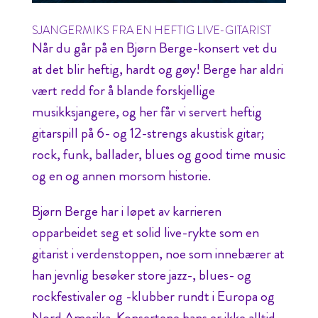
SJANGERMIKS FRA EN HEFTIG LIVE-GITARIST
Når du går på en Bjørn Berge-konsert vet du
at det blir heftig, hardt og gøy! Berge har aldri
vært redd for å blande forskjellige
musikksjangere, og her får vi servert heftig
gitarspill på 6- og 12-strengs akustisk gitar;
rock, funk, ballader, blues og good time music
og en og annen morsom historie.
Bjørn Berge har i løpet av karrieren
opparbeidet seg et solid live-rykte som en
gitarist i verdenstoppen, noe som innebærer at
han jevnlig besøker store jazz-, blues- og
rockfestivaler og -klubber rundt i Europa og
Nord Amerika. Konsertene hans er ikke alltid