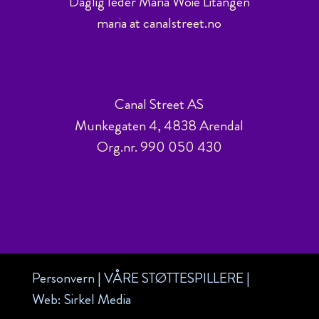
Daglig leder Maria Woie Litangen
maria at canalstreet.no
Canal Street AS
Munkegaten 4, 4838 Arendal
Org.nr. 990 050 430
Personvern
|
VÅRE STØTTESPILLERE
|
Web:
Sirkel Media