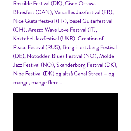
Roskilde Festival (DK), Cisco Ottawa
Bluesfest (CAN), Versailles Jazzfestival (FR),
Nice Guitarfestival (FR), Basel Guitarfestival
(CH), Arezzo Wave Love Festival (IT),
Koktebel Jazzfestival (UKR), Creation of
Peace Festival (RUS), Burg Hertzberg Festival
(DE), Notodden Blues Festival (NO), Molde
Jazz Festival (NO), Skanderborg Festival (DK),
Nibe Festival (DK) og altså Canal Street – og
mange, mange flere…