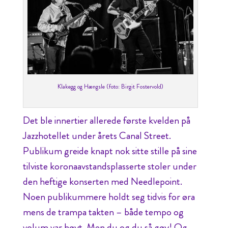
Klakegg og Hængsle (foto: Birgit Fostervold)
Det ble innertier allerede første kvelden på
Jazzhotellet under årets Canal Street.
Publikum greide knapt nok sitte stille på sine
tilviste koronaavstandsplasserte stoler under
den heftige konserten med Needlepoint.
Noen publikummere holdt seg tidvis for øra
mens de trampa takten – både tempo og
volum var høyt. Men du og du så gøy! Og