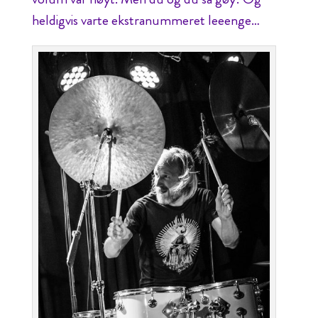
heldigvis varte ekstranummeret leeenge…