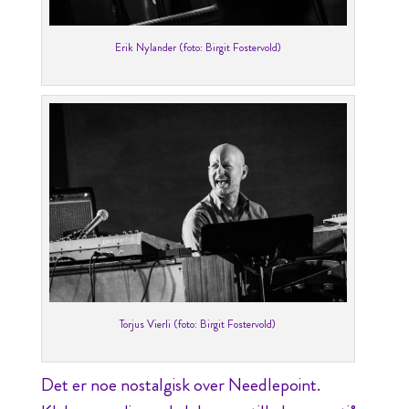
Erik Nylander (foto: Birgit Fostervold)
Torjus Vierli (foto: Birgit Fostervold)
Det er noe nostalgisk over Needlepoint.