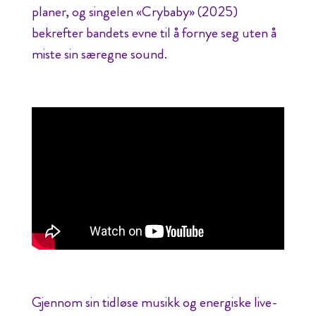
planer, og singelen «Crybaby» (2025)
bekrefter bandets evne til å fornye seg uten å
miste sin særegne sound.
Gjennom sin tidløse musikk og energiske live-