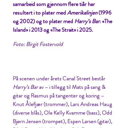
samarbeid som gjennom flere tiår har
resultert i to plater med
Amerikalinjen
(1996
og 2002) og to plater med
Harry’s Bar
: «The
Island» i 2013 og «The Strait» i 2025.
Foto: Birgit Fostervold
På scenen under årets Canal Street består
Harry’s Bar
av – i tillegg til Mats på sang &
gitar og Rasmus på tangenter og koring –
Knut Ålefjær (trommer), Lars Andreas Haug
(diverse blås), Ole Kelly Kvamme (bass), Odd
Bjørn Jensen (trompet), Espen Larsen (gitar),