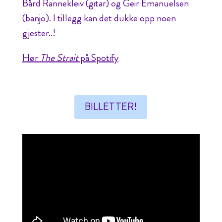
Bård Rannekleiv (gitar) og Geir Emanuelsen
(banjo). I tillegg kan det dukke opp noen
gjester..!
Hør
The Strait
på Spotify
BILLETTER!