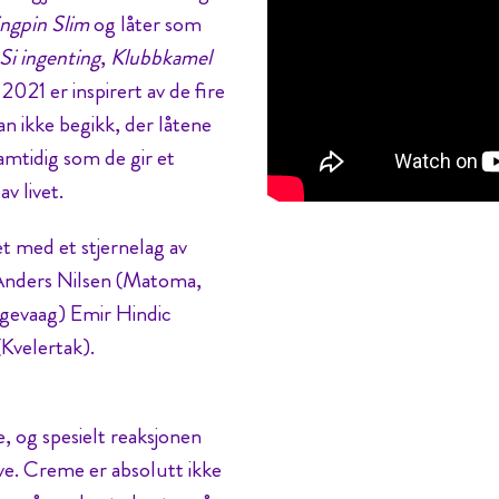
ngpin Slim
og låter som
Si ingenting
,
Klubbkamel
 2021 er inspirert av de fire
an ikke begikk, der låtene
amtidig som de gir et
av livet.
et med et stjernelag av
 Anders Nilsen (Matoma,
gevaag) Emir Hindic
Kvelertak).
e, og spesielt reaksjonen
ive. Creme er absolutt ikke