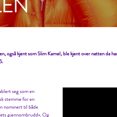
en, også kjent som Slim Kamel, ble kjent over natten da han
5.
ablert seg som en
lsk stemme for en
n nominert til både
rets gjennombrudd». Og