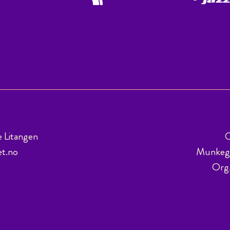
e Litangen
C
et.no
Munkega
Org