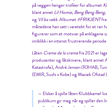
på veggen henger troféer for albumet
Ki
blant annet
Lil Homie
,
Beng Beng Beng
,
og
Vil ba vekk
. Albumet
#FRIKJENT
fra
månedene han satt i varetekt for et ran h
figurerer som et motsvar på anklagene s
innblikk i en intenst frustrerende periode 
Låten
Creme de la creme
fra 2021 er lag
produsenter og låtskrivere, blant annet
Katastrofe), André Jensen (R3HAB, Tun
(EMIR, Sushi x Kobe) og Maciek Ofstad (
— Elsker å spille låten Klubbkamel liv
publikum gir meg når eg spiller den l