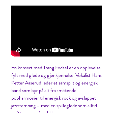
En konsert med Trang Fødsel er en opplevelse
fylt med glede og gjenkjennelse. Vokalist Hans
Petter Aaserud leder et samspilt og energisk
band som byr på alt fra smittende
popharmonier til energisk rock og avslappet
jazzstemning – med en spilleglede som alltid