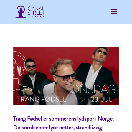
Trang Fødsel er sommerens lydspor i Norge.
De kombinerer lyse netter, strandliv og