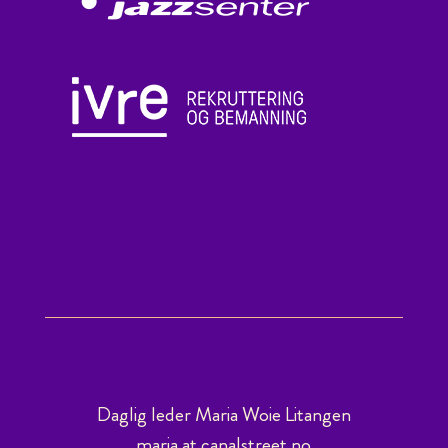
Daglig leder Maria Woie Litangen
maria at canalstreet.no