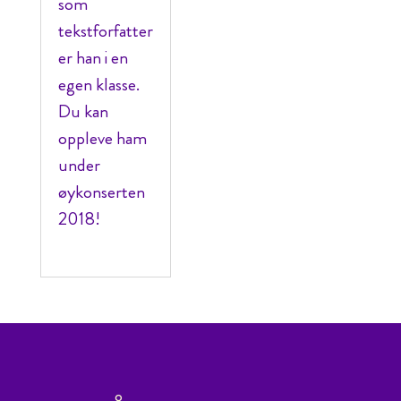
som
tekstforfatter
er han i en
egen klasse.
Du kan
oppleve ham
under
øykonserten
2018!