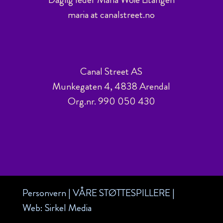
maria at canalstreet.no
Canal Street AS
Munkegaten 4, 4838 Arendal
Org.nr. 990 050 430
Personvern
|
VÅRE STØTTESPILLERE
|
Web:
Sirkel Media