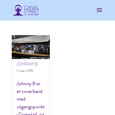
JOHNNY B
1. mar 2019
Johnny B er
et coverband
med
utgangspunkt
i Grimstad, og