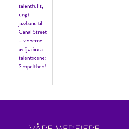
talentfullt,
ungt
jazzband til
Canal Street
– vinnerne
av fjorårets
talentscene:
Simpelthen!
VÅRE MEDEIERE