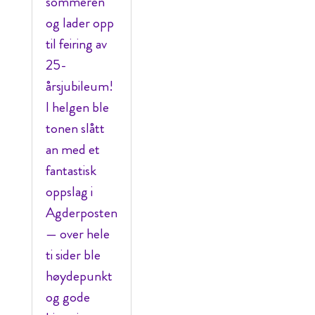
sommeren
og lader opp
til feiring av
25-
årsjubileum!
I helgen ble
tonen slått
an med et
fantastisk
oppslag i
Agderposten
— over hele
ti sider ble
høydepunkt
og gode