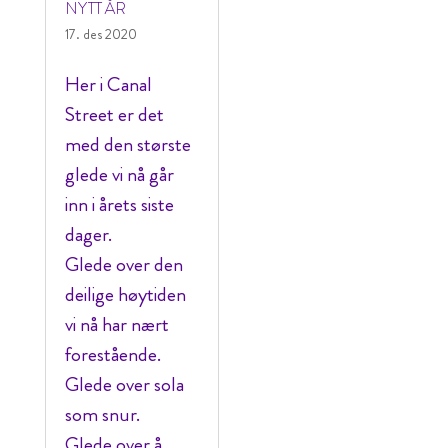
NYTT ÅR
17. des 2020
Her i Canal
Street er det
med den største
glede vi nå går
inn i årets siste
dager.
Glede over den
deilige høytiden
vi nå har nært
forestående.
Glede over sola
som snur.
Glede over å