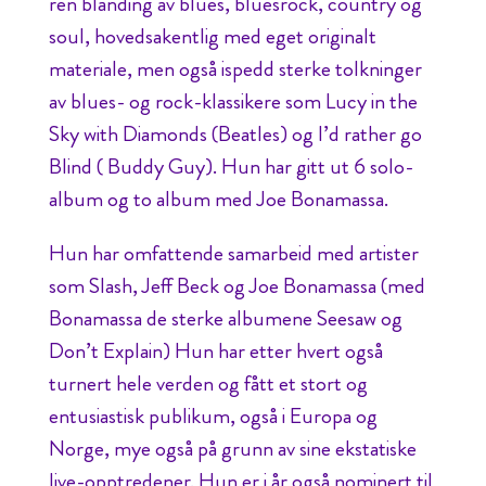
ren blanding av blues, bluesrock, country og
soul, hovedsakentlig med eget originalt
materiale, men også ispedd sterke tolkninger
av blues- og rock-klassikere som Lucy in the
Sky with Diamonds (Beatles) og I’d rather go
Blind ( Buddy Guy). Hun har gitt ut 6 solo-
album og to album med Joe Bonamassa.
Hun har omfattende samarbeid med artister
som Slash, Jeff Beck og Joe Bonamassa (med
Bonamassa de sterke albumene Seesaw og
Don’t Explain) Hun har etter hvert også
turnert hele verden og fått et stort og
entusiastisk publikum, også i Europa og
Norge, mye også på grunn av sine ekstatiske
live-opptredener. Hun er i år også nominert til