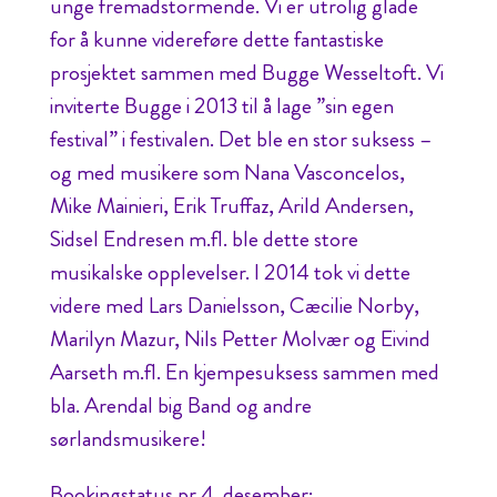
unge fremadstormende. Vi er utrolig glade
for å kunne videreføre dette fantastiske
prosjektet sammen med Bugge Wesseltoft. Vi
inviterte Bugge i 2013 til å lage ”sin egen
festival” i festivalen. Det ble en stor suksess –
og med musikere som Nana Vasconcelos,
Mike Mainieri, Erik Truffaz, Arild Andersen,
Sidsel Endresen m.fl. ble dette store
musikalske opplevelser. I 2014 tok vi dette
videre med Lars Danielsson, Cæcilie Norby,
Marilyn Mazur, Nils Petter Molvær og Eivind
Aarseth m.fl. En kjempesuksess sammen med
bla. Arendal big Band og andre
sørlandsmusikere!
Bookingstatus pr 4. desember: