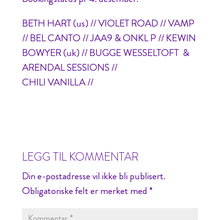
BETH HART (us) // VIOLET ROAD // VAMP
// BEL CANTO // JAA9 & ONKL P // KEWIN
BOWYER (uk) // BUGGE WESSELTOFT &
ARENDAL SESSIONS //
CHILI VANILLA //
LEGG TIL KOMMENTAR
Din e-postadresse vil ikke bli publisert.
Obligatoriske felt er merket med
*