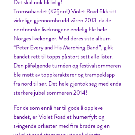
Det skal nok bli livlig!
Tromsøbandet (Kåfjord) Violet Road fikk sitt
virkelige gjennombrudd våren 2013, da de
nordnorske livekongene endelig ble hele
Norges livekonger. Med deres siste album
“Peter Every and His Marching Band”, gikk
bandet rett til topps på stort sett alle lister.
Den påfølgende turnéen og festivalsommeren
ble møtt av toppkarakterer og trampeklapp
fra nord til sør. Det hele gjentok seg med enda
sterkere jubel sommeren 2014!
For de som ennå har til gode å oppleve
bandet, er Violet Road et humørfylt og
svingende orkester med fire brødre og en
vokalist med stemmen utenpå skjorta.