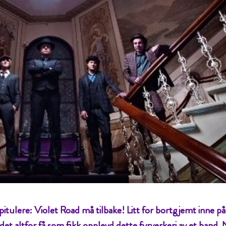
pitulere: Violet Road må tilbake! Litt for bortgjemt inne på
det altfor få som fikk opplevd dette fyrverkeri av et band.