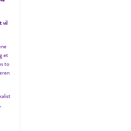
 vil
ene
g et
es to
meren
alist
,