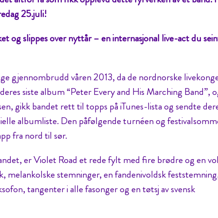
edag 25.juli!
 og slippes over nyttår – en internasjonal live-act du seint
elige gjennombrudd våren 2013, da de nordnorske livekong
 deres siste album “Peter Every and His Marching Band”, o
, gikk bandet rett til topps på iTunes-lista og sendte der
isielle albumliste. Den påfølgende turnéen og festivalsom
p fra nord til sør.
ndet, er Violet Road et rede fylt med fire brødre og en vok
 melankolske stemninger, en fandenivoldsk feststemning
sofon, tangenter i alle fasonger og en tøtsj av svensk