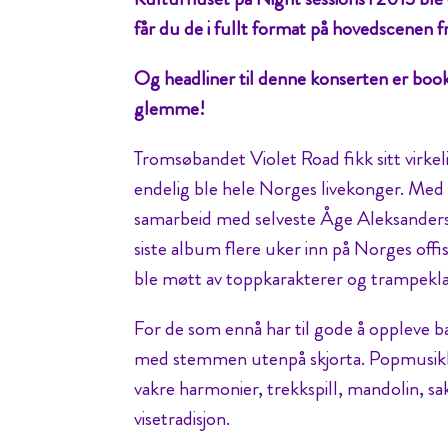
får du de i fullt format på hovedscenen fr
Og headliner til denne konserten er booket
glemme!
Tromsøbandet Violet Road fikk sitt virk
endelig ble hele Norges livekonger. Med
samarbeid med selveste Åge Aleksandersen
siste album flere uker inn på Norges off
ble møtt av toppkarakterer og trampeklap
For de som ennå har til gode å oppleve ba
med stemmen utenpå skjorta. Popmusikk,
vakre harmonier, trekkspill, mandolin, sak
visetradisjon.