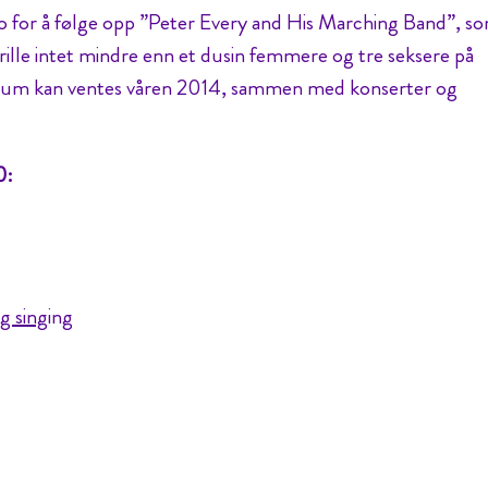
io for å følge opp ”Peter Every and His Marching Band”, s
rille intet mindre enn et dusin femmere og tre seksere på
album kan ventes våren 2014, sammen med konserter og
0:
g sing
ing