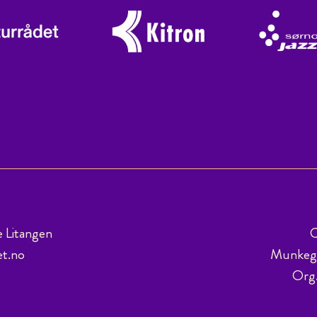
e Litangen
C
et.no
Munkega
Org