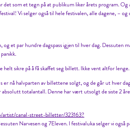
tar det som et tegn på at publikum liker årets program. Og 
festival! Vi selger også til hele festivalen, alle dagene, – og
jen, og et par hundre dagspass igjen til hver dag. Dessuten 
 panikk.
helt sikre på å få skaffet seg billett. Ikke vent altfor lenge.
er nå halvparten av billettene solgt, og de går ut hver dag
 absolutt totalantall. Denne har vært utsolgt de siste 2 år
o/artist/canal-street-billetter/323163?
essuten Narvesen og 7Eleven. I festivaluka selger vi også p