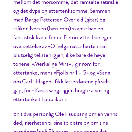
mellom det morsomme, det ramsalte satiriske
og det dype og ettertenksomme. Sammen
med Børge Pettersen Øverleid (gitar) og
Håkon Iversen (bass mm) skapte han en
fantastisk kveld for de fremmøtte. I sin egen
oversettelse av «O helga natt» hørte man
plutselig teksten igjen; ikke bare de høye
tonene. «Merkelige Mira» , gir rom for
ettertanke, mens «Fjolls nr 1 – 5» og «Sang
om Carl I Hagen» fikk latterdørene på vidt
gap, før «Kaisas sang» igjen bragte alvor og
ettertanke til publikum.
En tidvis personlig Ole Paus sang om en venns
død, nærheten til sine to døtre og om sine
barndomsår på Elverum – dog neppe det