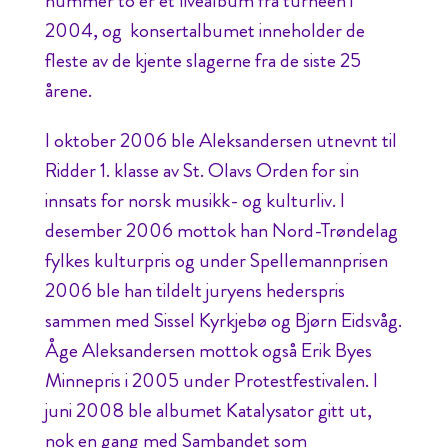
nummer to er et livealbum fra turnéen i
2004, og konsertalbumet inneholder de
fleste av de kjente slagerne fra de siste 25
årene.
I oktober 2006 ble Aleksandersen utnevnt til
Ridder 1. klasse av St. Olavs Orden for sin
innsats for norsk musikk- og kulturliv. I
desember 2006 mottok han Nord-Trøndelag
fylkes kulturpris og under Spellemannprisen
2006 ble han tildelt juryens hederspris
sammen med Sissel Kyrkjebø og Bjørn Eidsvåg.
Åge Aleksandersen mottok også Erik Byes
Minnepris i 2005 under Protestfestivalen. I
juni 2008 ble albumet Katalysator gitt ut,
nok en gang med Sambandet som