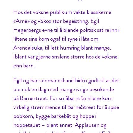
Hos det voksne publikum vakte klassikerne
«Arne» og «Sko» stor begeistring. Egil
Hegerbergs evne til å blande politisk satire inn i
låtene sine kom også til syne i låta om
Arendalsuka, til lett humring blant mange.
Iblant var gjerne smilene større hos de voksne
enn barn.
Egil og hans enmannsband bidro godt til at det
ble nok en dag med mange ivrige besøkende
på Barnestreet. For småbarnsfamiliene kom
virkelig strømmende til BarneStreet for å spise
popkorn, bygge barkebåt og hoppe i
hoppetauet – blant annet. Applausen og