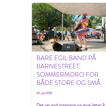
BARE EGIL BAND PÅ
BARNESTREET:
SOMMERMORO FOR
BÅDE STORE OG SMÅ
25. jul 2019
Det var god stemning og mye latter å