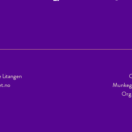
e Litangen
C
et.no
Munkega
Org