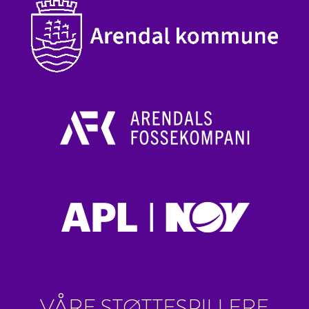
VÅRE STØTTESPILLERE