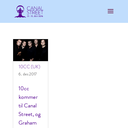
10CC (UK)
6. des 2017
10cc
kommer
til Canal
Street, og
Graham