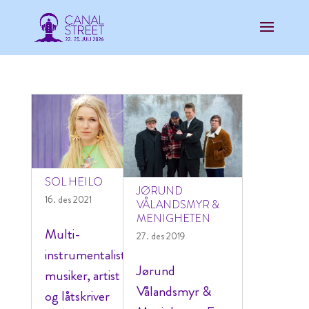
SOL HEILO
JØRUND
16. des 2021
VÅLANDSMYR &
MENIGHETEN
Multi-
27. des 2019
instrumentalist,
Jørund
musiker, artist
Vålandsmyr &
og låtskriver