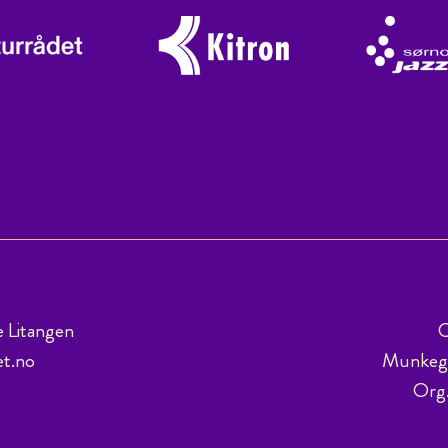
e Litangen
C
et.no
Munkega
Org