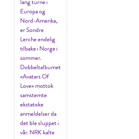
lang turne i
Europa og
Nord-Amerika,
er Sondre
Lerche endelig
tilbake i Norge i
sommer.
Dobbeltalbumet
«Avatars Of
Love» mottok
samstemte
ekstatiske
anmeldelser da
det ble sluppet i
vår. NRK kalte