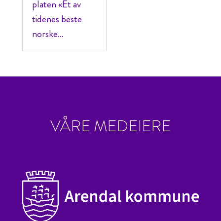
platen «Et av
tidenes beste
norske...
VÅRE MEDEIERE