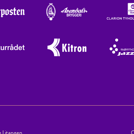
e Litangen
C