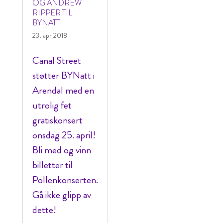
OG ANDREW
RIPPER TIL
BYNATT!
23. apr 2018
Canal Street
støtter BYNatt i
Arendal med en
utrolig fet
gratiskonsert
onsdag 25. april!
Bli med og vinn
billetter til
Pollenkonserten.
Gå ikke glipp av
dette!