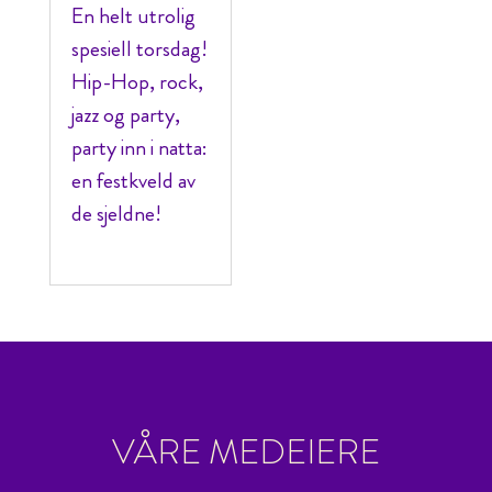
En helt utrolig
spesiell torsdag!
Hip-Hop, rock,
jazz og party,
party inn i natta:
en festkveld av
de sjeldne!
VÅRE MEDEIERE