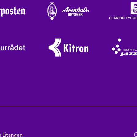
e Litangen
C