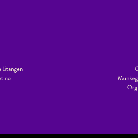
e Litangen
C
et.no
Munkega
Org