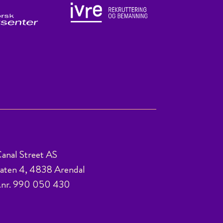
anal Street AS
ten 4, 4838 Arendal
.nr. 990 050 430