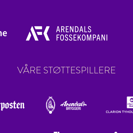
VÅRE STØTTESPILLERE