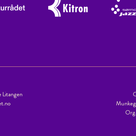
e Litangen
C
et.no
Munkega
Org