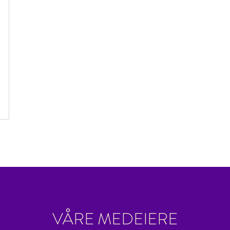
VÅRE MEDEIERE