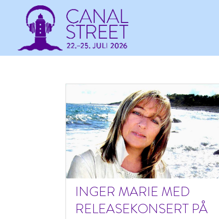
INGER MARIE MED
RELEASEKONSERT PÅ