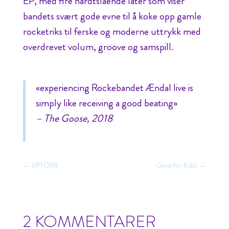
EP, med fire hardtslående låter som viser
bandets svært gode evne til å koke opp gamle
rocketriks til ferske og moderne uttrykk med
overdrevet volum, groove og samspill.
«experiencing Rockebandet Ændal live is
simply like receiving a good beating»
– The Goose, 2018
←
UPTO88
Gnist for Kidz!
→
2 KOMMENTARER