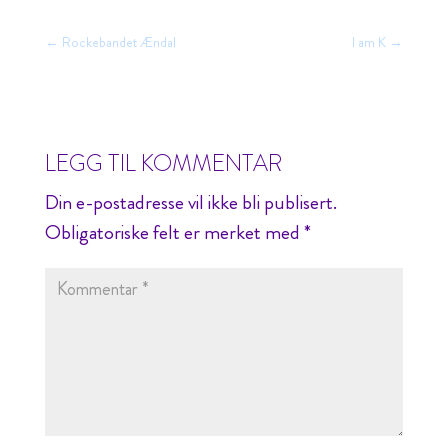
←
Rockebandet Ændal
I am K
→
LEGG TIL KOMMENTAR
Din e-postadresse vil ikke bli publisert.
Obligatoriske felt er merket med
*