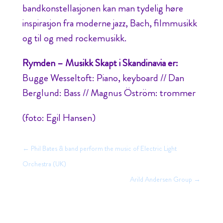
bandkonstellasjonen kan man tydelig høre
inspirasjon fra moderne jazz, Bach, filmmusikk
og til og med rockemusikk.
Rymden – Musikk Skapt i Skandinavia er:
Bugge Wesseltoft: Piano, keyboard // Dan
Berglund: Bass // Magnus Öström: trommer
(foto: Egil Hansen)
←
Phil Bates & band perform the music of Electric Light
Orchestra (UK)
Arild Andersen Group
→