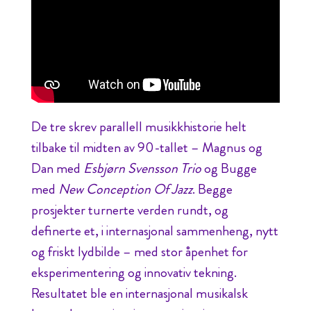
De tre skrev parallell musikkhistorie helt
tilbake til midten av 90-tallet – Magnus og
Dan med
Esbjørn Svensson Trio
og Bugge
med
New Conception Of Jazz
. Begge
prosjekter turnerte verden rundt, og
definerte et, i internasjonal sammenheng, nytt
og friskt lydbilde – med stor åpenhet for
eksperimentering og innovativ tekning.
Resultatet ble en internasjonal musikalsk