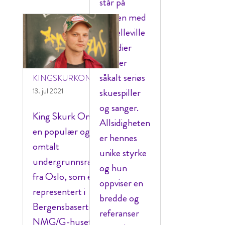
står på
scenen med
sine elleville
parodier
eller er
såkalt seriøs
KINGSKURKONE
skuespiller
13. jul 2021
og sanger.
King Skurk One er
Allsidigheten
en populær og mye
er hennes
omtalt
unike styrke
undergrunnsrapper
og hun
fra Oslo, som er
oppviser en
representert i
bredde og
Bergensbaserte
referanser
NMG/G-huset.