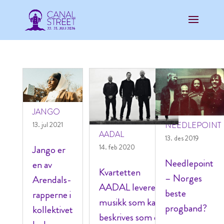
JANGO
13. jul 2021
NEEDLEPOINT
AADAL
13. des 2019
14. feb 2020
Jango er
Needlepoint
en av
Kvartetten
– Norges
Arendals-
AADAL leverer
beste
rapperne i
musikk som kan
progband?
kollektivet
beskrives som en