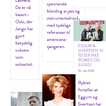
Ladnera.
spennende
De er nå
blanding av jazz og
basert i
instrumentalrock,
Oslo, der
med tydelige
Jango har
referanser til
gjort
americana-
betydelig
sjangeren.
EGGUM &
suksess
SIVERTSEN: VI
TO (ER IKKE
som
ROMEO OG
soloartist.
JULIUS)
18. okt 2019
Ryktet
forteller at
Eggum og
Sivertsen har