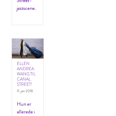
Street-
jazzscene.
ELLEN
ANDREA
WANG TIL
CANAL
STREET!
11. jan 2018
Hun er
allerede i