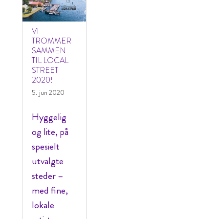
VI
TROMMER
SAMMEN
TIL LOCAL
STREET
2020!
5. jun 2020
Hyggelig
og lite, på
spesielt
utvalgte
steder –
med fine,
lokale