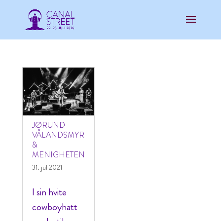
JØRUND
VÅLANDSMYR
&
MENIGHETEN
31. jul 2021
I sin hvite
cowboyhatt