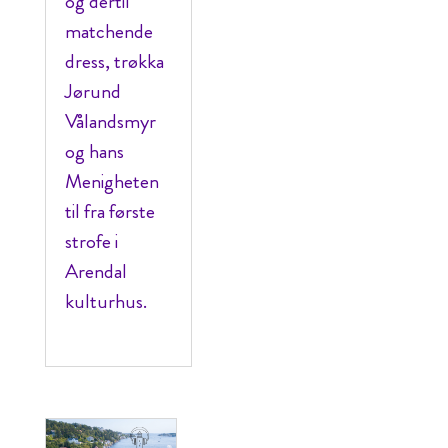
og dertil
matchende
dress, trøkka
Jørund
Vålandsmyr
og hans
Menigheten
til fra første
strofe i
Arendal
kulturhus.