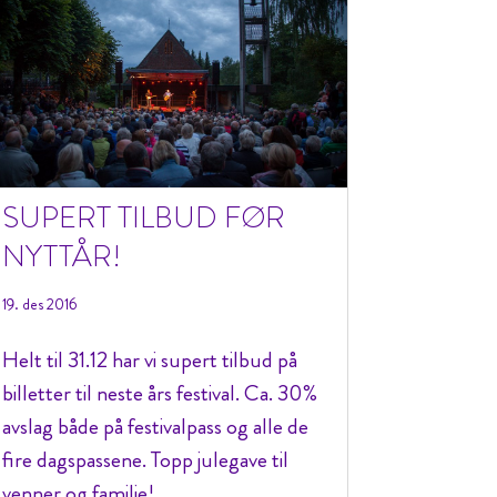
SUPERT TILBUD FØR
NYTTÅR!
19. des 2016
Helt til 31.12 har vi supert tilbud på
billetter til neste års festival. Ca. 30%
avslag både på festivalpass og alle de
fire dagspassene. Topp julegave til
venner og familie!