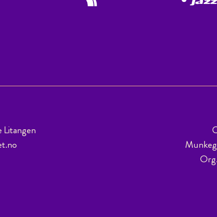
e Litangen
C
et.no
Munkega
Org