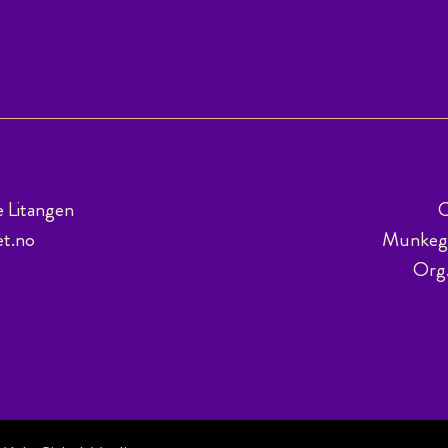
e Litangen
C
et.no
Munkega
Org